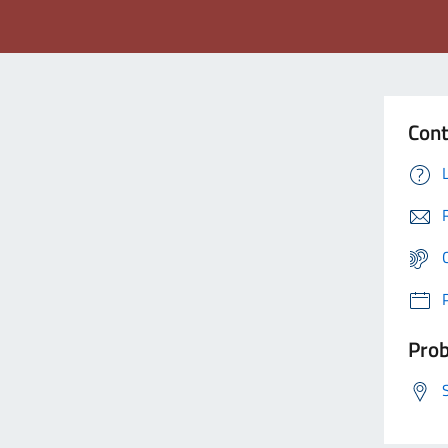
Cont
Prob