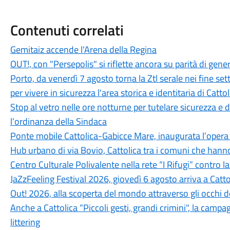
Contenuti correlati
Gemitaiz accende l'Arena della Regina
OUT!, con "Persepolis" si riflette ancora su parità di genere,
Porto, da venerdì 7 agosto torna la Ztl serale nei fine 
per vivere in sicurezza l'area storica e identitaria di Cattol
Stop al vetro nelle ore notturne per tutelare sicurezza e
l’ordinanza della Sindaca
Ponte mobile Cattolica-Gabicce Mare, inaugurata l’opera r
Hub urbano di via Bovio, Cattolica tra i comuni che hann
Centro Culturale Polivalente nella rete “I Rifugi” contro l
JaZzFeeling Festival 2026, giovedì 6 agosto arriva a Catt
Out! 2026, alla scoperta del mondo attraverso gli occhi d
Anche a Cattolica “Piccoli gesti, grandi crimini", la campa
littering