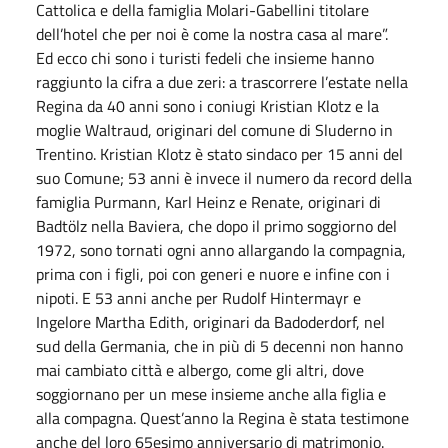
Cattolica e della famiglia Molari-Gabellini titolare
dell’hotel che per noi è come la nostra casa al mare”.
Ed ecco chi sono i turisti fedeli che insieme hanno
raggiunto la cifra a due zeri: a trascorrere l’estate nella
Regina da 40 anni sono i coniugi Kristian Klotz e la
moglie Waltraud, originari del comune di Sluderno in
Trentino. Kristian Klotz è stato sindaco per 15 anni del
suo Comune; 53 anni è invece il numero da record della
famiglia Purmann, Karl Heinz e Renate, originari di
Badtölz nella Baviera, che dopo il primo soggiorno del
1972, sono tornati ogni anno allargando la compagnia,
prima con i figli, poi con generi e nuore e infine con i
nipoti. E 53 anni anche per Rudolf Hintermayr e
Ingelore Martha Edith, originari da Badoderdorf, nel
sud della Germania, che in più di 5 decenni non hanno
mai cambiato città e albergo, come gli altri, dove
soggiornano per un mese insieme anche alla figlia e
alla compagna. Quest’anno la Regina è stata testimone
anche del loro 65esimo anniversario di matrimonio.