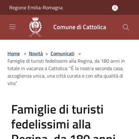
Salta al contenuto principale
Regione Emilia-Romagna
Comune di Cattolica
Home
>
Novità
>
Comunicati
>
Famiglie di turisti fedelissimi alla Regina, da 180 anni in
totale in vacanza a Cattolica: “È la nostra seconda casa,
accoglienza unica, una città curata e con alta qualità di
vita”
Famiglie di turisti
fedelissimi alla
Regina, da 180 anni