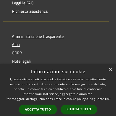
Leggi le FAQ
Richiesta assistenza
Amministrazione trasparente
Albo
GDPR
Note legali
×
Dichiarazione di accessibilità
Informazioni sui cookie
Questo sito web utilizza cookie tecnici e assimilati strettamente
necessari al corretto funzionamento e alla navigazione del sito,
nonché un cookie tecnico analitico al solo fine di elaborare
informazioni statistiche, aggregate e anonime.
RSS
Copyright © 2026 • Comune di
Per maggiori dettagli, può consultare la cookie policy al seguente
link
Accessibilità
Cattolica • Powered by
Privacy
Municipium
Accesso
•
RIFIUTA TUTTO
ACCETTA TUTTO
Cookie
redazione