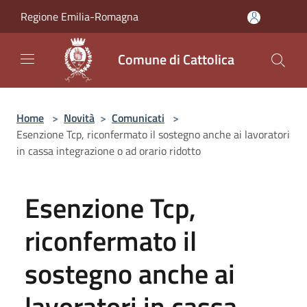
Salta al contenuto principale
Regione Emilia-Romagna
Comune di Cattolica
Home
>
Novità
>
Comunicati
>
Esenzione Tcp, riconfermato il sostegno anche ai lavoratori
in cassa integrazione o ad orario ridotto
Esenzione Tcp,
riconfermato il
sostegno anche ai
lavoratori in cassa