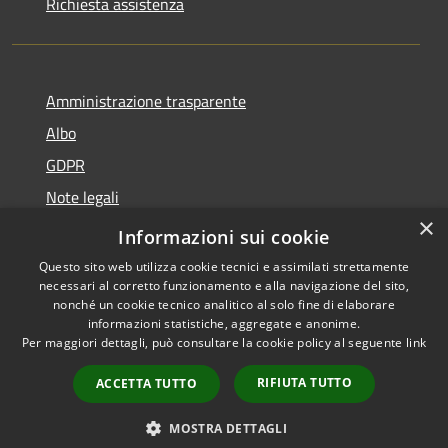
Richiesta assistenza
Amministrazione trasparente
Albo
GDPR
Note legali
×
Dichiarazione di accessibilità
Informazioni sui cookie
Questo sito web utilizza cookie tecnici e assimilati strettamente
necessari al corretto funzionamento e alla navigazione del sito,
nonché un cookie tecnico analitico al solo fine di elaborare
informazioni statistiche, aggregate e anonime.
RSS
Copyright © 2026 • Comune di
Per maggiori dettagli, può consultare la cookie policy al seguente
link
Accessibilità
Cattolica • Powered by
Privacy
Municipium
Accesso
•
RIFIUTA TUTTO
ACCETTA TUTTO
Cookie
redazione
Mappa del sito
MOSTRA DETTAGLI