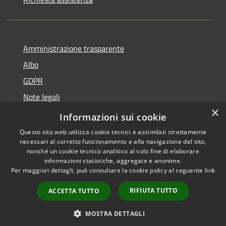
Amministrazione trasparente
Albo
GDPR
Note legali
×
Dichiarazione di accessibilità
Informazioni sui cookie
Questo sito web utilizza cookie tecnici e assimilati strettamente
necessari al corretto funzionamento e alla navigazione del sito,
nonché un cookie tecnico analitico al solo fine di elaborare
informazioni statistiche, aggregate e anonime.
RSS
Copyright © 2026 • Comune di
Per maggiori dettagli, può consultare la cookie policy al seguente
link
Accessibilità
Cattolica • Powered by
Privacy
Municipium
Accesso
•
RIFIUTA TUTTO
ACCETTA TUTTO
Cookie
redazione
Mappa del sito
MOSTRA DETTAGLI