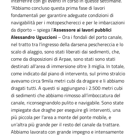
interferire con gli eventi in corso in queste settimane.
“Abbiamo concluso questa prima fase di lavori
fondamentali per garantire adeguate condizioni di
navigabilità per i motopescherecci e per le imbarcazioni
da diporto – spiega l’
Assessore ai lavori pubblici
Alessandro Uguccioni
– Ora i fondali del porto canale,
nel tratto tra l’ingresso della darsena peschereccia e lo
scalo di alaggio, sono stati liberati dai sedimenti, che,
come da disposizioni di Arpae, sono stati sono stati
destinati all’area di immersione oltre 3 miglia. In totale,
come indicato dal piano di intervento, sul primo stralcio
avevamo circa 9mila metri cubi da dragare e li abbiamo
dragati tutti. A questi si aggiungano i 2.500 metri cubi
di sedimenti che abbiamo rimosso all’imboccatura del
canale, riconsegnandolo pulito e navigabile. Sono state
impiegate due draghe per eseguire gli interventi, una
più piccola per l’area a monte del ponte mobile, e
un’altra più grande per il resto del canale da trattare.
Abbiamo lavorato con grande impegno e intensamente