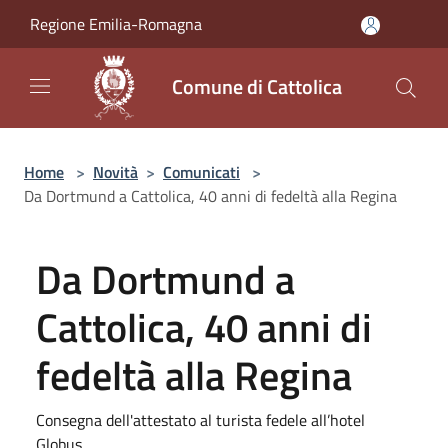
Salta al contenuto principale
Regione Emilia-Romagna
Comune di Cattolica
Home
>
Novità
>
Comunicati
>
Da Dortmund a Cattolica, 40 anni di fedeltà alla Regina
Da Dortmund a
Cattolica, 40 anni di
fedeltà alla Regina
Consegna dell'attestato al turista fedele all’hotel
Globus