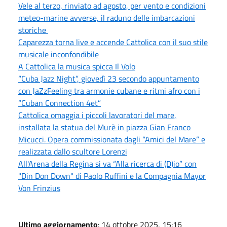
Vele al terzo, rinviato ad agosto, per vento e condizioni
meteo-marine avverse, il raduno delle imbarcazioni
storiche
Caparezza torna live e accende Cattolica con il suo stile
musicale inconfondibile
A Cattolica la musica spicca Il Volo
“Cuba Jazz Night”, giovedì 23 secondo appuntamento
con JaZzFeeling tra armonie cubane e ritmi afro con i
“Cuban Connection 4et”
Cattolica omaggia i piccoli lavoratori del mare,
installata la statua del Murè in piazza Gian Franco
Micucci. Opera commissionata dagli “Amici del Mare” e
realizzata dallo scultore Lorenzi
All'Arena della Regina si va “Alla ricerca di (D)io” con
"Din Don Down" di Paolo Ruffini e la Compagnia Mayor
Von Frinzius
Ultimo aggiornamento
: 14 ottobre 2025, 15:16