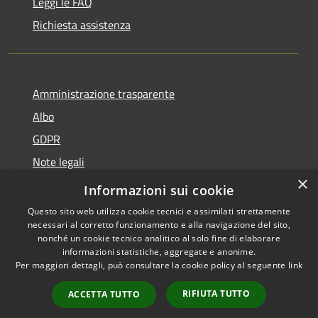
Leggi le FAQ
Richiesta assistenza
Amministrazione trasparente
Albo
GDPR
Note legali
×
Dichiarazione di accessibilità
Informazioni sui cookie
Questo sito web utilizza cookie tecnici e assimilati strettamente
necessari al corretto funzionamento e alla navigazione del sito,
nonché un cookie tecnico analitico al solo fine di elaborare
informazioni statistiche, aggregate e anonime.
RSS
Copyright © 2026 • Comune di
Per maggiori dettagli, può consultare la cookie policy al seguente
link
Accessibilità
Cattolica • Powered by
Privacy
Municipium
Accesso
•
RIFIUTA TUTTO
ACCETTA TUTTO
Cookie
redazione