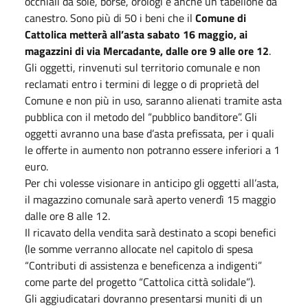
occhiali da sole, borse, orologi e anche un tabellone da
canestro. Sono più di 50 i beni che il
Comune di
Cattolica metterà all’asta sabato 16 maggio, ai
magazzini di via Mercadante, dalle ore 9 alle ore 12
.
Gli oggetti, rinvenuti sul territorio comunale e non
reclamati entro i termini di legge o di proprietà del
Comune e non più in uso, saranno alienati tramite asta
pubblica con il metodo del “pubblico banditore”. Gli
oggetti avranno una base d’asta prefissata, per i quali
le offerte in aumento non potranno essere inferiori a 1
euro.
Per chi volesse visionare in anticipo gli oggetti all’asta,
il magazzino comunale sarà aperto venerdì 15 maggio
dalle ore 8 alle 12.
Il ricavato della vendita sarà destinato a scopi benefici
(le somme verranno allocate nel capitolo di spesa
“Contributi di assistenza e beneficenza a indigenti”
come parte del progetto “Cattolica città solidale”).
Gli aggiudicatari dovranno presentarsi muniti di un