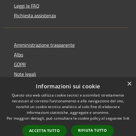
Leggi le FAQ
Richiesta assistenza
Amministrazione trasparente
Albo
GDPR
Note legali
×
Dichiarazione di accessibilità
Informazioni sui cookie
Questo sito web utilizza cookie tecnici e assimilati strettamente
necessari al corretto funzionamento e alla navigazione del sito,
nonché un cookie tecnico analitico al solo fine di elaborare
informazioni statistiche, aggregate e anonime.
RSS
Copyright © 2026 • Comune di
Per maggiori dettagli, può consultare la cookie policy al seguente
link
Accessibilità
Cattolica • Powered by
Privacy
Municipium
Accesso
•
RIFIUTA TUTTO
ACCETTA TUTTO