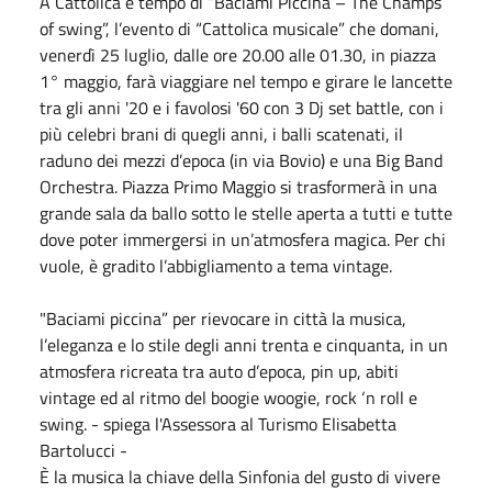
A Cattolica è tempo di “Baciami Piccina – The Champs
of swing”, l’evento di “Cattolica musicale” che domani,
venerdì 25 luglio, dalle ore 20.00 alle 01.30, in piazza
1° maggio, farà viaggiare nel tempo e girare le lancette
tra gli anni '20 e i favolosi '60 con 3 Dj set battle, con i
più celebri brani di quegli anni, i balli scatenati, il
raduno dei mezzi d’epoca (in via Bovio) e una Big Band
Orchestra. Piazza Primo Maggio si trasformerà in una
grande sala da ballo sotto le stelle aperta a tutti e tutte
dove poter immergersi in un’atmosfera magica. Per chi
vuole, è gradito l’abbigliamento a tema vintage.
"Baciami piccina” per rievocare in città la musica,
l’eleganza e lo stile degli anni trenta e cinquanta, in un
atmosfera ricreata tra auto d’epoca, pin up, abiti
vintage ed al ritmo del boogie woogie, rock ‘n roll e
swing. - spiega l'Assessora al Turismo Elisabetta
Bartolucci -
È la musica la chiave della Sinfonia del gusto di vivere