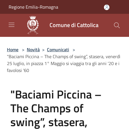
Salta al contenuto principale
Regione Emilia-Romagna
Comune di Cattolica
Home
>
Novità
>
Comunicati
>
"Baciami Piccina – The Champs of swing”, stasera, venerdì
25 luglio, in piazza 1° Maggio si viaggia tra gli anni '20 e i
favolosi '60
"Baciami Piccina –
The Champs of
swing”, stasera,