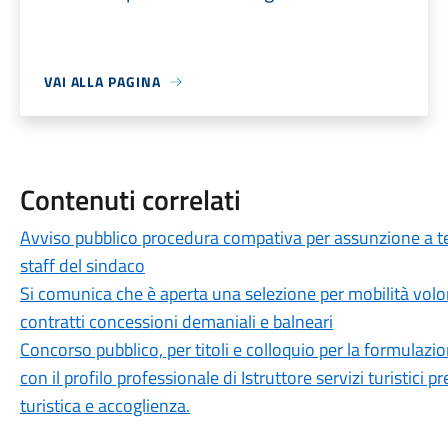
VAI ALLA PAGINA
Contenuti correlati
Avviso pubblico procedura compativa per assunzione a te
staff del sindaco
Si comunica che è aperta una selezione per mobilità volon
contratti concessioni demaniali e balneari
Concorso pubblico, per titoli e colloquio per la formula
con il profilo professionale di Istruttore servizi turistici p
turistica e accoglienza.