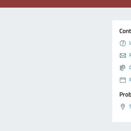
Cont
Prob