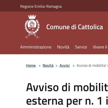
Salta al contenuto principale
Regione Emilia-Romagna
Comune di Cattolica
Amministrazione
Novità
Servizi
Vivere 
Home
>
Novità
>
Avvisi
>
Avviso di mobilita'
Avviso di mobilit
esterna per n. 1 