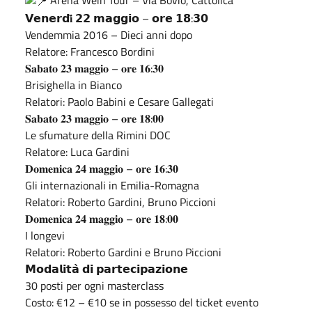
𝗩𝗲𝗻𝗲𝗿𝗱𝐢̀ 𝟮𝟮 𝗺𝗮𝗴𝗴𝗶𝗼 – 𝗼𝗿𝗲 𝟭𝟴:𝟯𝟬
Vendemmia 2016 – Dieci anni dopo
Relatore: Francesco Bordini
𝐒𝐚𝐛𝐚𝐭𝐨 𝟐𝟑 𝐦𝐚𝐠𝐠𝐢𝐨 – 𝐨𝐫𝐞 𝟏𝟔:𝟑𝟎
Brisighella in Bianco
Relatori: Paolo Babini e Cesare Gallegati
𝐒𝐚𝐛𝐚𝐭𝐨 𝟐𝟑 𝐦𝐚𝐠𝐠𝐢𝐨 – 𝐨𝐫𝐞 𝟏𝟖:𝟎𝟎
Le sfumature della Rimini DOC
Relatore: Luca Gardini
𝐃𝐨𝐦𝐞𝐧𝐢𝐜𝐚 𝟐𝟒 𝐦𝐚𝐠𝐠𝐢𝐨 – 𝐨𝐫𝐞 𝟏𝟔:𝟑𝟎
Gli internazionali in Emilia-Romagna
Relatori: Roberto Gardini, Bruno Piccioni
𝐃𝐨𝐦𝐞𝐧𝐢𝐜𝐚 𝟐𝟒 𝐦𝐚𝐠𝐠𝐢𝐨 – 𝐨𝐫𝐞 𝟏𝟖:𝟎𝟎
I longevi
Relatori: Roberto Gardini e Bruno Piccioni
𝗠𝗼𝗱𝗮𝗹𝗶𝘁𝗮̀ 𝗱𝗶 𝗽𝗮𝗿𝘁𝗲𝗰𝗶𝗽𝗮𝘇𝗶𝗼𝗻𝗲
30 posti per ogni masterclass
Costo: €12 – €10 se in possesso del ticket evento