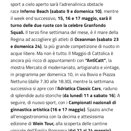
sport a cielo aperto sarà l’adrenalinica obstacle
race
Inferno Beach (sabato 9 e domenica 10)
, mentre
il week end successivo,
15, 16 e 17 maggio, sarà il
turno delle due ruote con la celebre Granfondo
Squali.
Il terzo fine settimana del mese, è il mare della
Regina ad accogliere gli atleti di
Oceanman (sabato 23
e domenica 24)
, la più grande competizione di nuoto in
acque libere. Ma non è tutto. Il Maggio di Cattolica è
ancora più ricco di appuntamenti con
“AntìCatt”
, la
mostra Mercato di modernariato, artigianato e vintage,
in programma per domenica 10, in via Bovio e Piazza
Nettuno (dalle 7.30 alle 18.30), mentre la settimana
successiva si apre con l’
Adriatica Classic Cars
, raduno
di splendide auto storiche (
da lunedì 11 a sabato 16
). A
seguire, di nuovo sport, con i
Campionati nazionali di
ginnastica artistica (16 e 17 maggio)
. Spazio anche
all’enogastronomia con la decima e attesissima
edizione di
Wein Tour,
alla scoperta delle cantine
vinicole dell’Emilia Romagna (
dal 22 al 24 maggio)
,