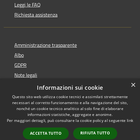
Leggi le FAQ
Richiesta assistenza
Amministrazione trasparente
Albo
GDPR
Note legali
×
Dichiarazione di accessibilità
Informazioni sui cookie
Questo sito web utilizza cookie tecnici e assimilati strettamente
necessari al corretto funzionamento e alla navigazione del sito,
nonché un cookie tecnico analitico al solo fine di elaborare
informazioni statistiche, aggregate e anonime.
RSS
Copyright © 2026 • Comune di
Per maggiori dettagli, può consultare la cookie policy al seguente
link
Accessibilità
Cattolica • Powered by
Privacy
Municipium
Accesso
•
RIFIUTA TUTTO
ACCETTA TUTTO
Cookie
redazione