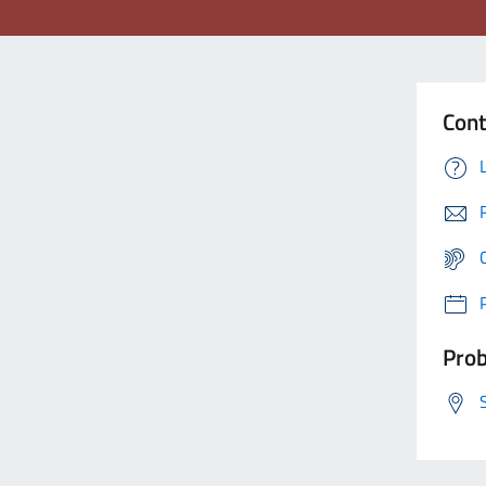
Cont
Prob