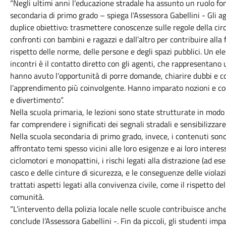
“Negli ultimi anni l’educazione stradale ha assunto un ruolo fo
secondaria di primo grado – spiega l’Assessora Gabellini - Gli ag
duplice obiettivo: trasmettere conoscenze sulle regole della cir
confronti con bambini e ragazzi e dall’altro per contribuire alla
rispetto delle norme, delle persone e degli spazi pubblici. Un e
incontri è il contatto diretto con gli agenti, che rappresentano 
hanno avuto l’opportunità di porre domande, chiarire dubbi e c
l’apprendimento più coinvolgente. Hanno imparato nozioni e co
e divertimento”.
Nella scuola primaria, le lezioni sono state strutturate in modo 
far comprendere i significati dei segnali stradali e sensibilizza
Nella scuola secondaria di primo grado, invece, i contenuti sono
affrontato temi spesso vicini alle loro esigenze e ai loro interess
ciclomotori e monopattini, i rischi legati alla distrazione (ad ese
casco e delle cinture di sicurezza, e le conseguenze delle violazi
trattati aspetti legati alla convivenza civile, come il rispetto del
comunità.
“L’intervento della polizia locale nelle scuole contribuisce anche 
conclude l’Assessora Gabellini -. Fin da piccoli, gli studenti im