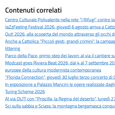
Contenuti correlati
Centro Culturale Polivalente nella rete “I Rifugi” contro l
JaZzFeeling Festival 2026, giovedì 6 agosto arriva a Catt
Out! 2026, alla scoperta del mondo attraverso gli occhi d
Anche a Cattolica “Piccoli gesti, grandi crimini", la campa
littering
Parco della Pace, primo step dei lavori: al via il cantiere su
Modcast goes Riviera Beat 2026, dal 4 al 7 settembre 202
europee della cultura modernista contemporanea
“Florida Connection”, giovedì 30 luglio terzo concerto di 
In esposizione a Palazzo Mancini le opere realizzate dagli
Turing Scheme 2026
Al via OUT! con "Priscilla, la Regina del deserto", lunedì 2
Sci sulla sabbia e Sciass: la montagna bergamasca conquis