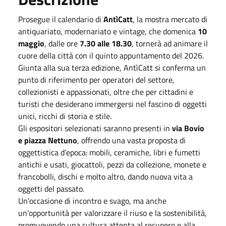
Prosegue il calendario di
AntìCatt
, la mostra mercato di
antiquariato, modernariato e vintage, che domenica
10
maggio
, dalle ore
7.30 alle 18.30
, tornerà ad animare il
cuore della città con il quinto appuntamento del 2026.
Giunta alla sua terza edizione, AntìCatt si conferma un
punto di riferimento per operatori del settore,
collezionisti e appassionati, oltre che per cittadini e
turisti che desiderano immergersi nel fascino di oggetti
unici, ricchi di storia e stile.
Gli espositori selezionati saranno presenti in
via Bovio
e piazza Nettuno
, offrendo una vasta proposta di
oggettistica d’epoca: mobili, ceramiche, libri e fumetti
antichi e usati, giocattoli, pezzi da collezione, monete e
francobolli, dischi e molto altro, dando nuova vita a
oggetti del passato.
Un’occasione di incontro e svago, ma anche
un’opportunità per valorizzare il riuso e la sostenibilità,
promuovendo una cultura attenta al recupero e alla