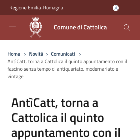
Salta al contenuto principale
Regione Emilia-Romagna
Comune di Cattolica
Home
>
Novità
>
Comunicati
>
AntìCatt, torna a Cattolica il quinto appuntamento con il
fascino senza tempo di antiquariato, modernariato e
vintage
AntìCatt, torna a
Cattolica il quinto
appuntamento con il