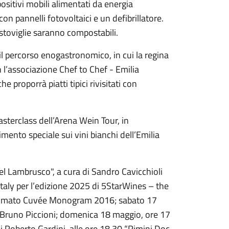
spositivi mobili alimentati da energia
 con pannelli fotovoltaici e un defibrillatore.
 stoviglie saranno compostabili.
 il percorso enogastronomico, in cui la regina
 l’associazione Chef to Chef - Emilia
 proporrà piatti tipici rivisitati con
terclass dell’Arena Wein Tour, in
ento speciale sui vini bianchi dell’Emilia
l Lambrusco", a cura di Sandro Cavicchioli
italy per l’edizione 2025 di 5StarWines – the
lesimato Cuvée Monogram 2016; sabato 17
n Bruno Piccioni; domenica 18 maggio, ore 17
di Roberto Gardini, alle ore 18.30 “Rimini Doc,