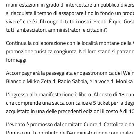
manifestazioni in grado di intercettare un pubblico diverso
si riacquista il tempo di assaporare fino in fondo un prodot
vivere” che è il fil rouge di tutti i nostri eventi. È quel Gu
tutti ambasciatori, amministratori e cittadini”.
Continua la collaborazione con le località montane della 
promozione turistica congiunta. Nel loro stand si potranno
formaggi.
Accompagnerà la passeggiata enogastronomica del Wein To
Bianco e Mirko Zeta di Radio Sabbia, e la voce di Monika 
L’ingresso alla manifestazione è libero. Al costo di 18 eur
che comprende una sacca con calice e 5 ticket per la degust
acquistato in una delle precedenti edizioni il costo è di 1
L’evento è promosso dal comitato Cuore di Cattolica e dal
Pontis con il contributo dell’Amministrazione comunale 