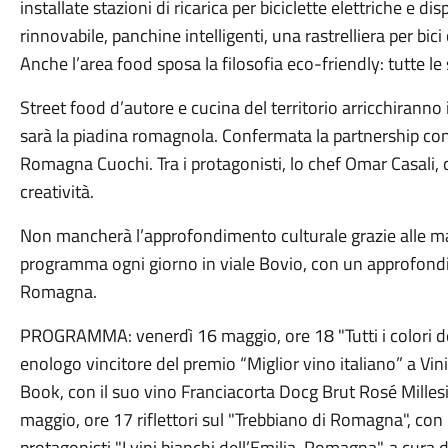
installate stazioni di ricarica per biciclette elettriche e di
rinnovabile, panchine intelligenti, una rastrelliera per bici
Anche l’area food sposa la filosofia eco-friendly: tutte le
Street food d’autore e cucina del territorio arricchiranno
sarà la piadina romagnola. Confermata la partnership con
Romagna Cuochi. Tra i protagonisti, lo chef Omar Casali, che
creatività.
Non mancherà l’approfondimento culturale grazie alle mas
programma ogni giorno in viale Bovio, con un approfondim
Romagna.
PROGRAMMA: venerdì 16 maggio, ore 18 "Tutti i colori de
enologo vincitore del premio “Miglior vino italiano” a Vin
Book, con il suo vino Franciacorta Docg Brut Rosé Mil
maggio, ore 17 riflettori sul "Trebbiano di Romagna", co
protagonisti "I vini bianchi dell’Emilia-Romagna", a cura 