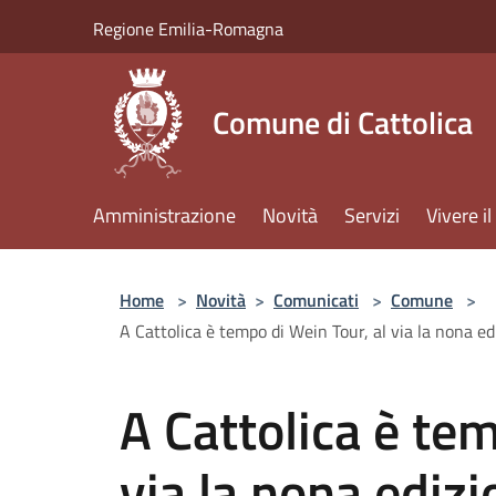
Salta al contenuto principale
Regione Emilia-Romagna
Comune di Cattolica
Amministrazione
Novità
Servizi
Vivere 
Home
>
Novità
>
Comunicati
>
Comune
>
A Cattolica è tempo di Wein Tour, al via la nona e
A Cattolica è tem
via la nona edizi