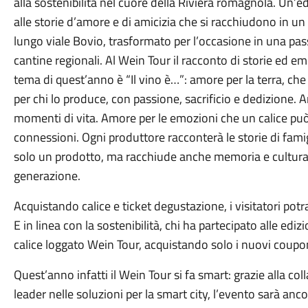
alla sostenibilità nel cuore della Riviera romagnola. Un’
alle storie d’amore e di amicizia che si racchiudono in un 
lungo viale Bovio, trasformato per l’occasione in una p
cantine regionali. Al Wein Tour il racconto di storie ed 
tema di quest’anno è “Il vino è…”: amore per la terra, ch
per chi lo produce, con passione, sacrificio e dedizione. 
momenti di vita. Amore per le emozioni che un calice può 
connessioni. Ogni produttore racconterà le storie di famig
solo un prodotto, ma racchiude anche memoria e cultura
generazione.
Acquistando calice e ticket degustazione, i visitatori potr
E in linea con la sostenibilità, chi ha partecipato alle edizi
calice loggato Wein Tour, acquistando solo i nuovi coupo
Quest’anno infatti il Wein Tour si fa smart: grazie alla c
leader nelle soluzioni per la smart city, l’evento sarà anc