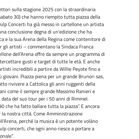
lettori sulla stagione 2025 con la straordinaria
 (sabato 30) che hanno riempito tutta piazza della
Pulp Concerti ha già messo in cartellone un artista
 una conclusione degna di un’edizione che ha
ca e la sua Arena della Regina come contenitore di
er gli artisti – commentano la Sindaca Franca
rtellone dell’Arena offre da sempre un programma di
tercettare gusti e target di tutte le età. E anche
isti incredibili a partire da Willie Peyote fino a
iù giovani. Piazza piena per un grande Brunori sas,
to rivivere a Cattolica gli anni ruggenti della
aliani come il sempre grande Massimo Ranieri e
data del suo tour per i 50 anni di Rimmel.
0 che ha fatto ballare tutta la piazza”. E ancora:
er la nostra città. Come Amministrazione
nell’Arena, perché la musica è un potente volàno
Pulp concerti, che ogni anno riesce a portare a
onale”.