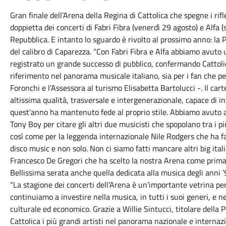
Gran finale dell’Arena della Regina di Cattolica che spegne i rif
doppietta dei concerti di Fabri Fibra (venerdì 29 agosto) e Alfa
Repubblica. E intanto lo sguardo è rivolto al prossimo anno: la 
del calibro di Caparezza. “Con Fabri Fibra e Alfa abbiamo avuto
registrato un grande successo di pubblico, confermando Cattoli
riferimento nel panorama musicale italiano, sia per i fan che p
Foronchi e l’Assessora al turismo Elisabetta Bartolucci -. Il ca
altissima qualità, trasversale e intergenerazionale, capace di in
quest’anno ha mantenuto fede al proprio stile. Abbiamo avuto art
Tony Boy per citare gli altri due musicisti che spopolano tra i p
così come per la leggenda internazionale Nile Rodgers che ha fat
disco music e non solo. Non ci siamo fatti mancare altri big it
Francesco De Gregori che ha scelto la nostra Arena come prima 
Bellissima serata anche quella dedicata alla musica degli anni ’9
“La stagione dei concerti dell’Arena è un’importante vetrina p
continuiamo a investire nella musica, in tutti i suoi generi, e 
culturale ed economico. Grazie a Willie Sintucci, titolare della 
Cattolica i più grandi artisti nel panorama nazionale e internazi