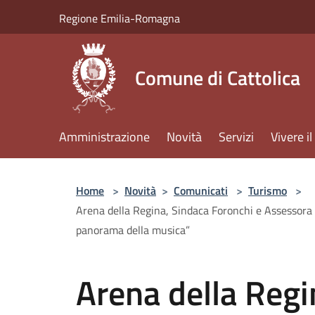
Salta al contenuto principale
Regione Emilia-Romagna
Comune di Cattolica
Amministrazione
Novità
Servizi
Vivere 
Home
>
Novità
>
Comunicati
>
Turismo
>
Arena della Regina, Sindaca Foronchi e Assessora 
panorama della musica”
Arena della Regi