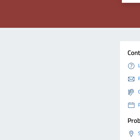
Cont
Prob