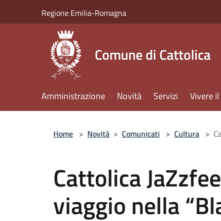
Salta al contenuto principale
Regione Emilia-Romagna
Comune di Cattolica
Amministrazione
Novità
Servizi
Vivere 
Home
>
Novità
>
Comunicati
>
Cultura
>
Ca
Cattolica JaZzfee
viaggio nella “B