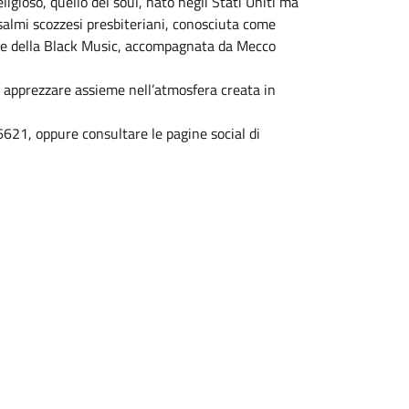
igioso, quello del soul, nato negli Stati Uniti ma
 salmi scozzesi presbiteriani, conosciuta come
rete della Black Music, accompagnata da Mecco
 apprezzare assieme nell’atmosfera creata in
21, oppure consultare le pagine social di