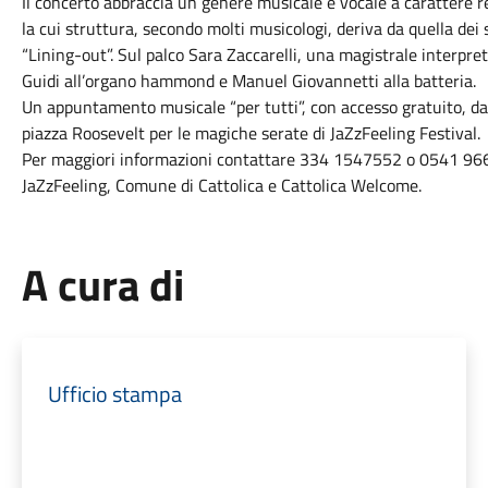
Il concerto abbraccia un genere musicale e vocale a carattere rel
la cui struttura, secondo molti musicologi, deriva da quella dei
“Lining-out”. Sul palco Sara Zaccarelli, una magistrale interp
Guidi all’organo hammond e Manuel Giovannetti alla batteria.
Un appuntamento musicale “per tutti”, con accesso gratuito, da
piazza Roosevelt per le magiche serate di JaZzFeeling Festival.
Per maggiori informazioni contattare 334 1547552 o 0541 9666
JaZzFeeling, Comune di Cattolica e Cattolica Welcome.
A cura di
Ufficio stampa