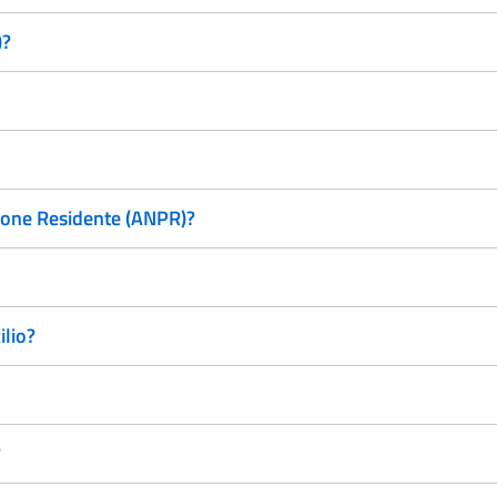
)?
zione Residente (ANPR)?
ilio?
?