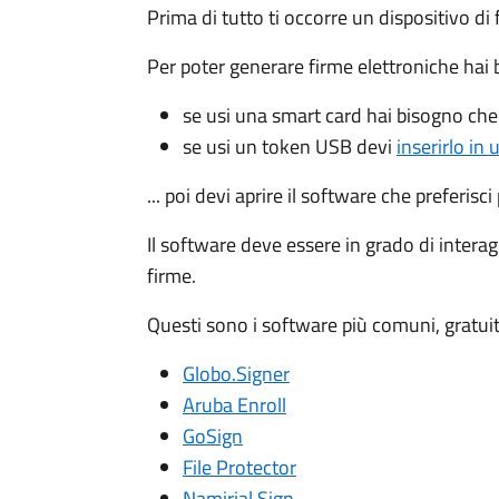
Prima di tutto ti occorre un dispositivo di
Per poter generare firme elettroniche hai
se usi una smart card hai bisogno ch
se usi un token USB devi
inserirlo in 
... poi devi aprire il software che preferisc
Il software deve essere in grado di interagi
firme.
Questi sono i software più comuni, gratuiti 
Globo.Signer
Aruba Enroll
GoSign
File Protector
Namirial Sign
.