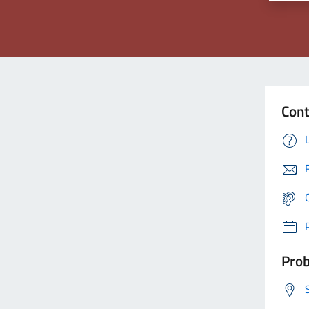
Cont
Prob