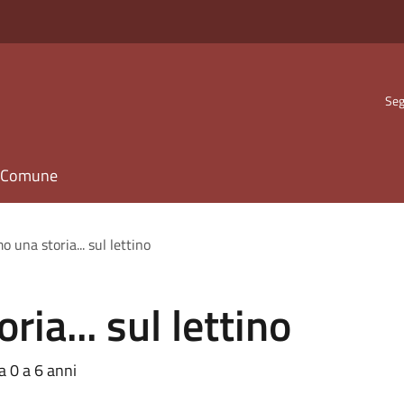
Seg
il Comune
 una storia... sul lettino
ia... sul lettino
a 0 a 6 anni