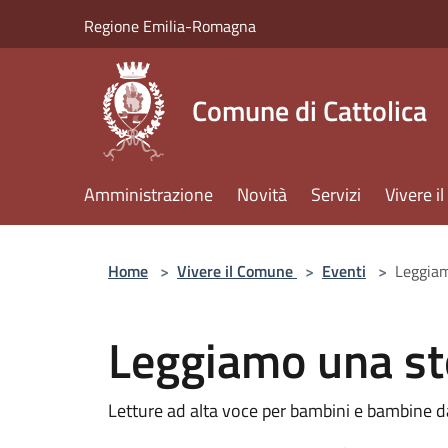
Salta al contenuto principale
Regione Emilia-Romagna
Comune di Cattolica
Amministrazione
Novità
Servizi
Vivere 
Home
>
Vivere il Comune
>
Eventi
>
Leggiamo
Leggiamo una stor
Letture ad alta voce per bambini e bambine d