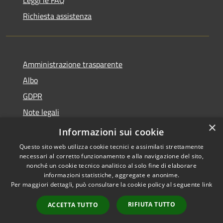
Leggi le FAQ
Richiesta assistenza
Amministrazione trasparente
Albo
GDPR
Note legali
×
Dichiarazione di accessibilità
Informazioni sui cookie
Questo sito web utilizza cookie tecnici e assimilati strettamente
necessari al corretto funzionamento e alla navigazione del sito,
nonché un cookie tecnico analitico al solo fine di elaborare
informazioni statistiche, aggregate e anonime.
RSS
Copyright © 2026 • Comune di
Per maggiori dettagli, può consultare la cookie policy al seguente
link
Accessibilità
Cattolica • Powered by
Privacy
Municipium
Accesso
•
RIFIUTA TUTTO
ACCETTA TUTTO
Cookie
redazione