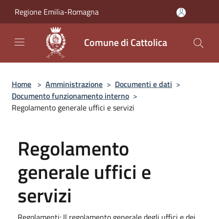
Salta al contenuto principale
Regione Emilia-Romagna
Comune di Cattolica
Home
>
Amministrazione
>
Documenti e dati
>
Documento funzionamento interno
>
Regolamento generale uffici e servizi
Regolamento
generale uffici e
servizi
Regolamenti: Il regolamento generale degli uffici e dei