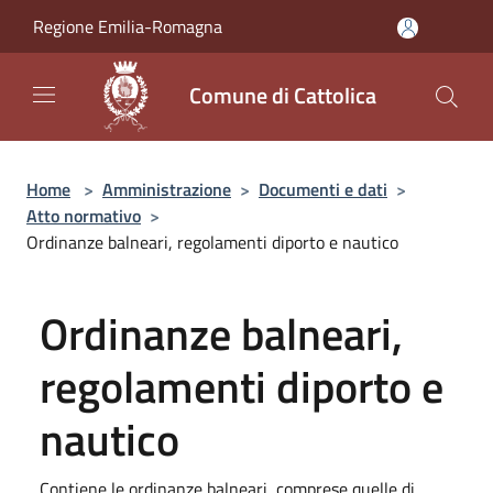
Salta al contenuto principale
Regione Emilia-Romagna
Comune di Cattolica
Home
>
Amministrazione
>
Documenti e dati
>
Atto normativo
>
Ordinanze balneari, regolamenti diporto e nautico
Ordinanze balneari,
regolamenti diporto e
nautico
Contiene le ordinanze balneari, comprese quelle di