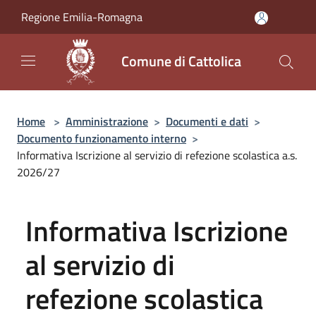
Salta al contenuto principale
Regione Emilia-Romagna
Comune di Cattolica
Home
>
Amministrazione
>
Documenti e dati
>
Documento funzionamento interno
>
Informativa Iscrizione al servizio di refezione scolastica a.s.
2026/27
Informativa Iscrizione
al servizio di
refezione scolastica