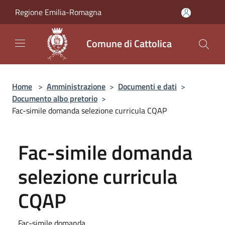
Salta al contenuto principale
Regione Emilia-Romagna
Comune di Cattolica
Home
>
Amministrazione
>
Documenti e dati
>
Documento albo pretorio
>
Fac-simile domanda selezione curricula CQAP
Fac-simile domanda
selezione curricula
CQAP
Fac-simile domanda