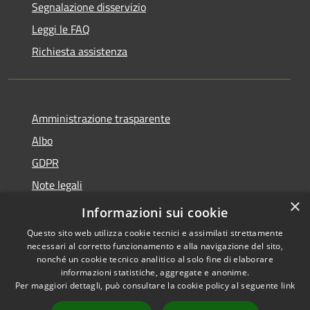
Segnalazione disservizio
Leggi le FAQ
Richiesta assistenza
Amministrazione trasparente
Albo
GDPR
Note legali
×
Dichiarazione di accessibilità
Informazioni sui cookie
Questo sito web utilizza cookie tecnici e assimilati strettamente
necessari al corretto funzionamento e alla navigazione del sito,
nonché un cookie tecnico analitico al solo fine di elaborare
informazioni statistiche, aggregate e anonime.
RSS
Copyright © 2026 • Comune di
Per maggiori dettagli, può consultare la cookie policy al seguente
link
Accessibilità
Cattolica • Powered by
Privacy
Municipium
Accesso