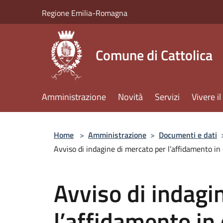
Salta al contenuto principale
Regione Emilia-Romagna
Comune di Cattolica
Amministrazione
Novità
Servizi
Vivere 
Home
>
Amministrazione
>
Documenti e dati
Avviso di indagine di mercato per l’affidamento in 
Avviso di indagi
l’affidamento in