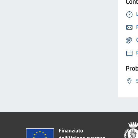
Cont
Prob