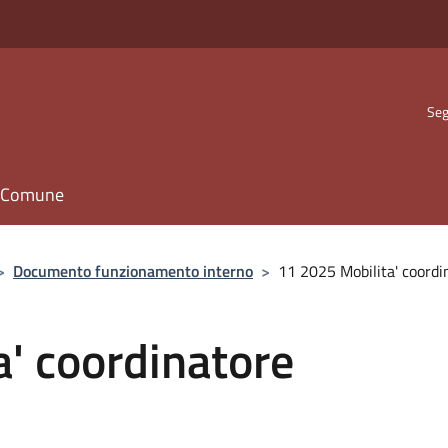
Seg
il Comune
>
Documento funzionamento interno
>
11 2025 Mobilita' coordi
' coordinatore