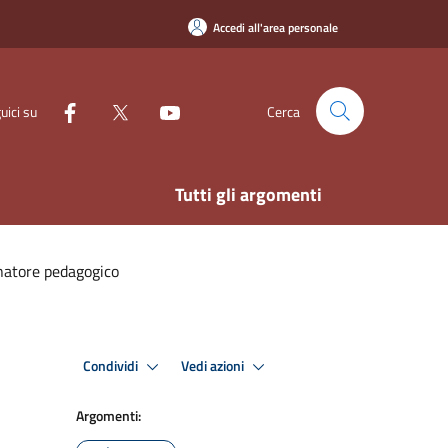
Accedi all'area personale
uici su
Cerca
Tutti gli argomenti
natore pedagogico
Condividi
Vedi azioni
Argomenti: