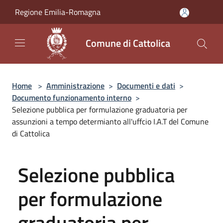
Salta al contenuto principale
Regione Emilia-Romagna
Comune di Cattolica
Home
>
Amministrazione
>
Documenti e dati
>
Documento funzionamento interno
>
Selezione pubblica per formulazione graduatoria per
assunzioni a tempo determianto all'uffcio I.A.T del Comune
di Cattolica
Selezione pubblica
per formulazione
graduatoria per